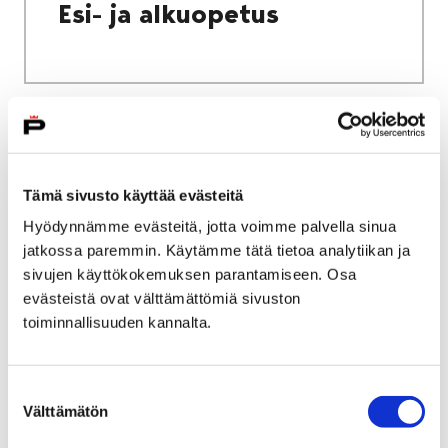
Esi- ja alkuopetus
Etusivu
Kulttuuripolku
Kulttuuripolku-kohteet
Porin museot
Tämä sivusto käyttää evästeitä
Rosenlew-museo
Hyödynnämme evästeitä, jotta voimme palvella sinua
Rosenlew-museo
jatkossa paremmin. Käytämme tätä tietoa analytiikan ja
sivujen käyttökokemuksen parantamiseen. Osa
evästeistä ovat välttämättömiä sivuston
toiminnallisuuden kannalta.
Suostumuksen
Etusivu
Ympäristöpolku
Välttämätön
valinta
Vuosiluokkien vierailuohjelmat
1.–2. luokka