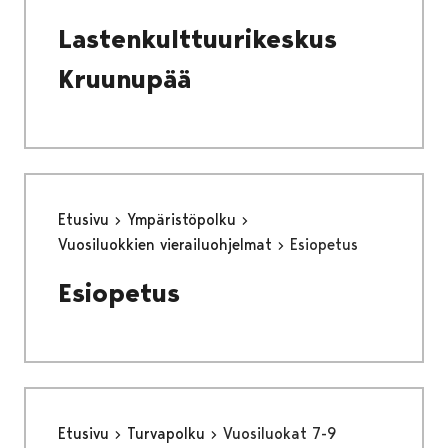
Lastenkulttuurikeskus
Kruunupää
Etusivu
Ympäristöpolku
Vuosiluokkien vierailuohjelmat
Esiopetus
Esiopetus
Etusivu
Turvapolku
Vuosiluokat 7-9