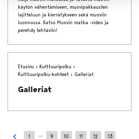
käytön vähentämiseen, muovipakkausten
lajitteluun ja kierrätykseen sekä muoviin
luonnossa. Katso Muovin matka -video ja
perehdy tehtäviin!
Etusivu
Kulttuuripolku
Kulttuuripolku-kohteet
Galleriat
Galleriat
…
1
9
10
11
12
13