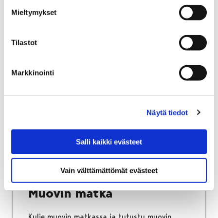
1.–2. luokka
Mieltymykset
Tilastot
Markkinointi
Etusivu
Turvapolku
Vuosiluokat 3–6
Vuosiluokat 3–6
Näytä tiedot
Salli kaikki evästeet
Etusivu
Ympäristöpolku
Muovin matka
Vain välttämättömät evästeet
Muovin matka
Kulje muovin matkassa ja tutustu muovin