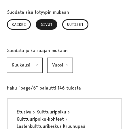
Suodata sisältötyypin mukaan
KAIKKI
SIVUT
, VALITTU
UUTISET
Suodata julkaisuajan mukaan
Kuukausi, valinta lähettää lomakkeen
Vuosi, valinta lähettää lomakkeen
Haku "page/5" palautti 146 tulosta
Etusivu
Kulttuuripolku
Kulttuuripolku-kohteet
Lastenkulttuurikeskus Kruunupää