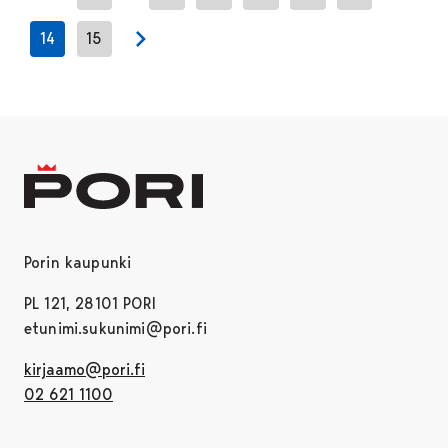
Previous page
14
15
Next page
Porin kaupunki
PL 121, 28101 PORI
etunimi.sukunimi@pori.fi
kirjaamo@pori.fi
02 621 1100