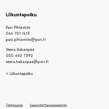
Liikuntapolku
Pasi Pihlavisto
044 701 1413
pasi.pihlavisto@pori.fi
Veera Hakanpää
050 440 7392
veera.hakanpaa@pori.fi
Liikuntapolku
Avautuu uudessa välilehdessä
Tietosuoja
Saavutettavuusseloste