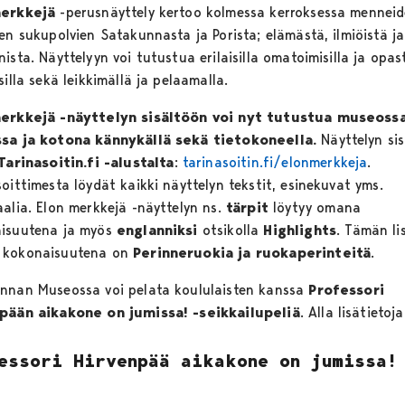
merkkejä
-perusnäyttely kertoo kolmessa kerroksessa menneid
en sukupolvien Satakunnasta ja Porista; elämästä, ilmiöistä ja
ista. Näyttelyyn voi tutustua erilaisilla omatoimisilla ja opast
silla sekä leikkimällä ja pelaamalla.
erkkejä -näyttelyn sisältöön voi nyt tutustua museossa
sa ja kotona kännykällä sekä tietokoneella.
Näyttelyn sis
Tarinasoitin.fi -alustalta
:
tarinasoitin.fi/elonmerkkeja
.
oittimesta löydät kaikki näyttelyn tekstit, esinekuvat yms.
aalia. Elon merkkejä -näyttelyn ns.
tärpit
löytyy omana
isuutena ja myös
englanniksi
otsikolla
Highlights
. Tämän li
 kokonaisuutena on
Perinneruokia ja ruokaperinteitä
.
nnan Museossa voi pelata koululaisten kanssa
Professori
pään aikakone on jumissa! -seikkailupeliä
. Alla lisätietoja
essori Hirvenpää aikakone on jumissa!