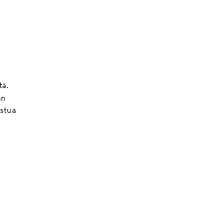
tä.
än
ustua