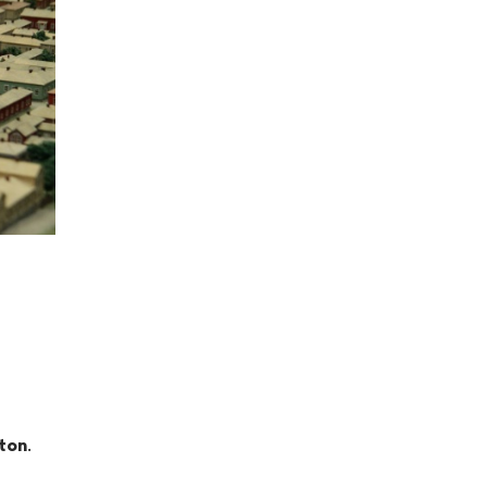
ton
.