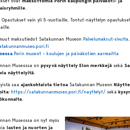
kset ovat
maksuttomia Porin kaupungin päiväkoti- ja
aisryhmille
.
!
Opastukset vain yli 5-vuotiaille.
Tontut
-näyttelyn opastukse
aille.
muut maksutiedot Satakunnan Museon
Palvelumaksut-sivulta
.
takunnanmuseo.pori.fi
bessa
Porin museot – koulujen ja päiväkotien aarreaitta
unnan Museossa on
pysyvä näyttely
Elon merkkejä
sekä
Sa
via näyttelyitä
.
lyistä saa
ajankohtaista tietoa
Satakunnan Museon
Näytte
olta
:
https://satakunnanmuseo.pori.fi/nayttelyt/
sekä
kysy
ökunnalta
.
nnan Museossa on nyt myös
pia
lasten ja nuorten ja