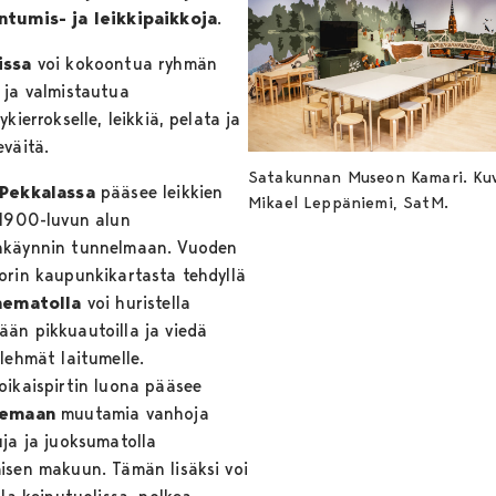
tumis- ja leikkipaikkoja
.
issa
voi kokoontua ryhmän
 ja valmistautua
ykierrokselle, leikkiä, pelata ja
eväitä.
Satakunnan Museon Kamari. Ku
-Pekkalassa
pääsee leikkien
Mikael Leppäniemi, SatM.
 1900-luvun alun
käynnin tunnelmaan. Vuoden
orin kaupunkikartasta tehdyllä
nematolla
voi huristella
än pikkuautoilla ja viedä
lehmät laitumelle.
oikaispirtin luona pääsee
lemaan
muutamia vanhoja
uja ja juoksumatolla
isen makuun. Tämän lisäksi voi