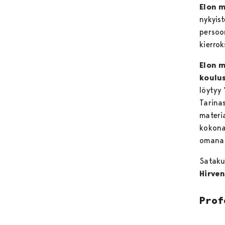
Elon 
nykyist
persoon
kierrok
Elon m
koulus
löytyy
Tarinas
materi
kokona
omana
Sataku
Hirven
Prof