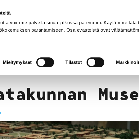
teitä
tta voimme palvella sinua jatkossa paremmin. Käytämme tätä t
yttökokemuksen parantamiseen. Osa evästeistä ovat välttämättöm
.
Työelämäpolku
Liikuntapolku
Turvapolku
-kohteet
Porin museot
Satakunnan Museo
Mieltymykset
Tilastot
Markkinoin
atakunnan Mus