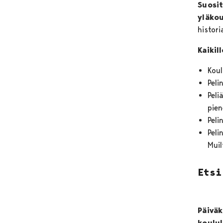
Suosit
yläkou
histori
Kaikil
Kou
Peli
Pel
pien
Peli
Peli
Muil
Etsi
Päiväk
koulul