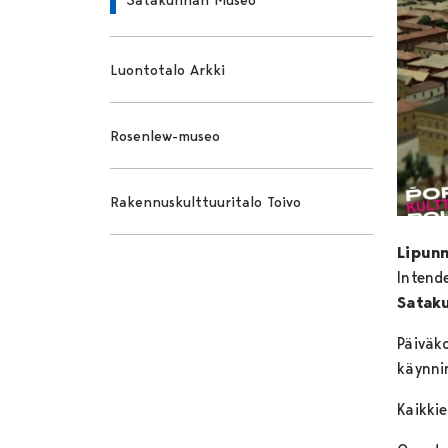
Luontotalo Arkki
Rosenlew-museo
Rakennuskulttuuritalo Toivo
Lipun
Intend
Satak
Päiväko
käynn
Kaikkie