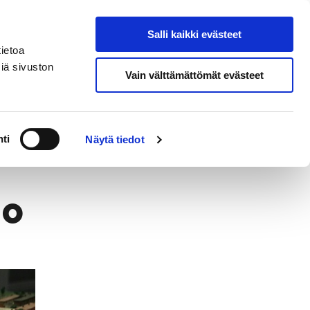
Salli kaikki evästeet
Suomeksi
Hae sivustolta
ietoa
iä sivuston
Vain välttämättömät evästeet
Intopolkukirje
Tapahtumat
ti
Näytä tiedot
eo