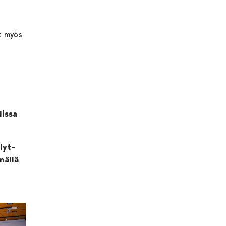
t myös
lissa
lyt-
mällä