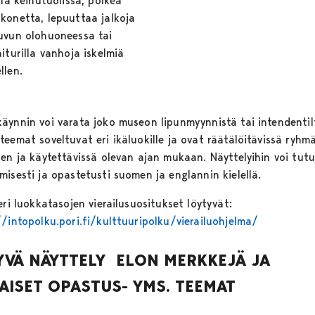
lla keinutuolissa, polkea
konetta, lepuuttaa jalkoja
uvun olohuoneessa tai
iturilla vanhoja iskelmiä
llen.
äynnin voi varata joko museon lipunmyynnistä tai intendentil
teemat soveltuvat eri ikäluokille ja ovat räätälöitävissä ryhm
den ja käytettävissä olevan ajan mukaan. Näyttelyihin voi tut
misesti ja opastetusti suomen ja englannin kielellä.
eri luokkatasojen vierailusuositukset löytyvät:
//intopolku.pori.fi/kulttuuripolku/vierailuohjelma/
YVÄ NÄYTTELY
ELON MERKKEJÄ JA
LAISET OPASTUS- YMS. TEEMAT