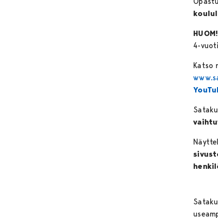
Opastu
koulul
HUOM
4-vuoti
Katso 
www.sa
YouTu
Satak
vaihtu
Näytte
sivust
henkil
Sataku
useam