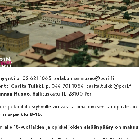
myynti
p. 02 621 1063, satakunnanmuseo@pori.fi
entti
Carita Tulkki
, p. 044 701 1054, carita.tulkki@pori.fi
unnan Museo
, Hallituskatu 11, 28100 Pori
ti- ja koululaisryhmille voi varata omatoimisen tai opastetun
in
ma-pe klo 8-16
.
n alle 18-vuotiaiden ja opiskelijoiden
sisäänpääsy on maksu