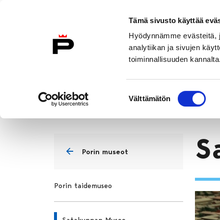
Siirry sisältöön
Etusivulle
Tämä sivusto käyttää eväs
Hyödynnämme evästeitä, jo
analytiikan ja sivujen kä
toiminnallisuuden kannalta
Kulttuuripolku
Ympäristöpolku
Suostumuksen
Kulttuuripolku
Kulttuuripolku
Välttämätön
valinta
Etusivu
S
Porin museot
Porin taidemuseo
Satakunnan Museo