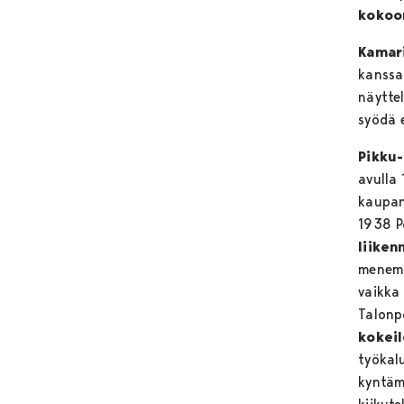
kokoon
Kamar
kanssa
näyttel
syödä 
Pikku
avulla
kaupan
1938 P
liiken
menemä
vaikka 
Talonp
kokei
työkal
kyntäm