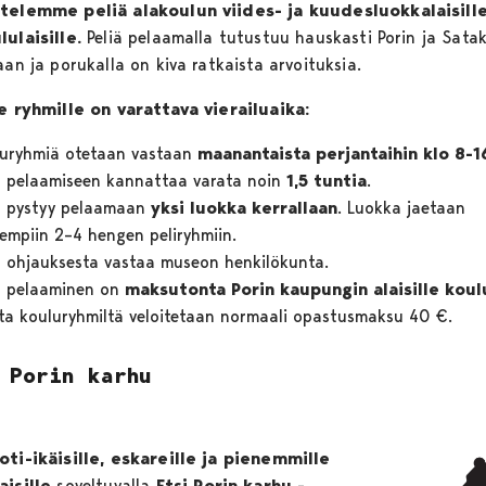
telemme peliä alakoulun viides- ja kuudesluokkalaisill
lulaisille.
Peliä pelaamalla tutustuu hauskasti Porin ja Sat
aan ja porukalla on kiva ratkaista arvoituksia.
le ryhmille on varattava vierailuaika:
luryhmiä otetaan vastaan
maanantaista perjantaihin klo 8-1
n pelaamiseen kannattaa varata noin
1,5 tuntia
.
iä pystyy pelaamaan
yksi luokka kerrallaan
. Luokka jaetaan
empiin 2–4 hengen peliryhmiin.
n ohjauksesta vastaa museon henkilökunta.
n pelaaminen on
maksutonta Porin kaupungin alaisille koulu
ta kouluryhmiltä veloitetaan normaali opastusmaksu 40 €.
 Porin karhu
oti-ikäisille, eskareille ja pienemmille
aisille
soveltuvalla
Etsi Porin karhu -