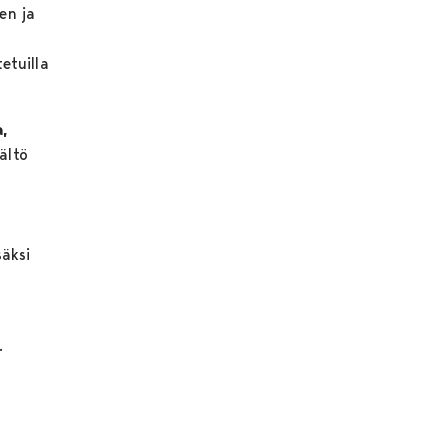
en ja
etuilla
,
ältö
säksi
.