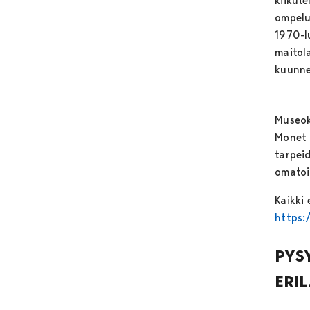
kiikute
ompelu
1970-l
maitola
kuunne
Museok
Monet 
tarpei
omatoi
Kaikki 
https:
PYS
ERI