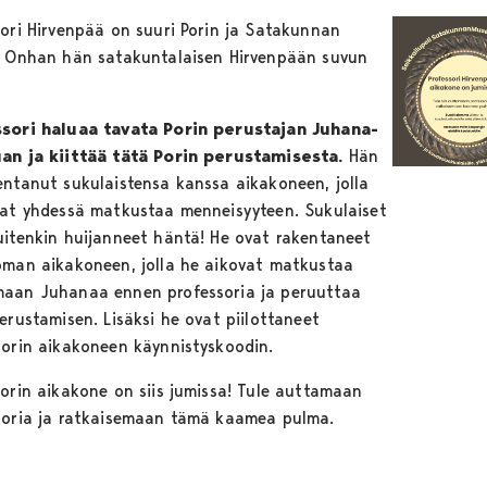
sori Hirvenpää on suuri Porin ja Satakunnan
. Onhan hän satakuntalaisen Hirvenpään suvun
sori haluaa tavata Porin perustajan Juhana-
an ja kiittää tätä Porin perustamisesta.
Hän
entanut sukulaistensa kanssa aikakoneen, jolla
vat yhdessä matkustaa menneisyyteen. Sukulaiset
uitenkin huijanneet häntä! He ovat rakentaneet
oman aikakoneen, jolla he aikovat matkustaa
aan Juhanaa ennen professoria ja peruuttaa
erustamisen. Lisäksi he ovat piilottaneet
sorin aikakoneen käynnistyskoodin.
sorin aikakone on siis jumissa! Tule auttamaan
soria ja ratkaisemaan tämä kaamea pulma.