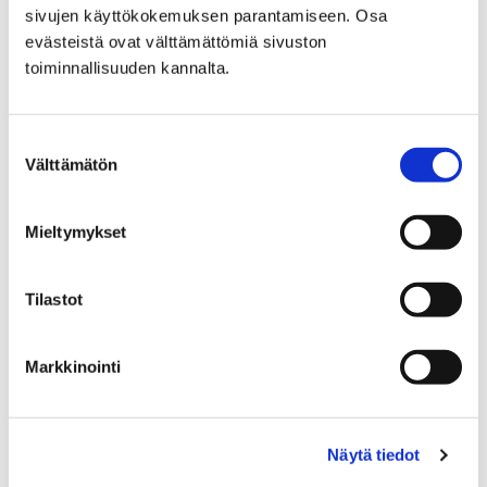
sivujen käyttökokemuksen parantamiseen. Osa
evästeistä ovat välttämättömiä sivuston
Etusivu
Turvapolku
Vuosiluokat 3–6
toiminnallisuuden kannalta.
Virtuaalioppitunnit 3.–6. luokat
Virtuaalioppitunnit 3.–6.
Suostumuksen
Välttämätön
valinta
luokat
Mieltymykset
Tilastot
Etusivu
Turvapolku
Markkinointi
Turvapolku
Näytä tiedot