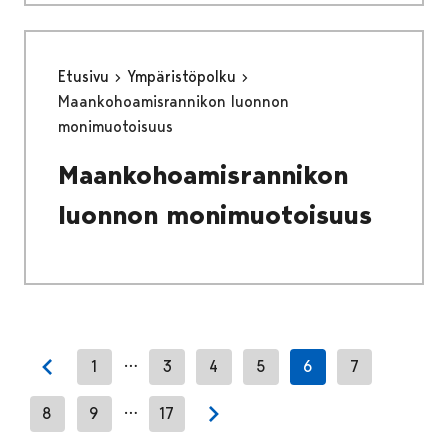
Etusivu
Ympäristöpolku
Maankohoamisrannikon luonnon
monimuotoisuus
Maankohoamisrannikon
luonnon monimuotoisuus
…
1
3
4
5
6
7
Previous page
…
8
9
17
Next page