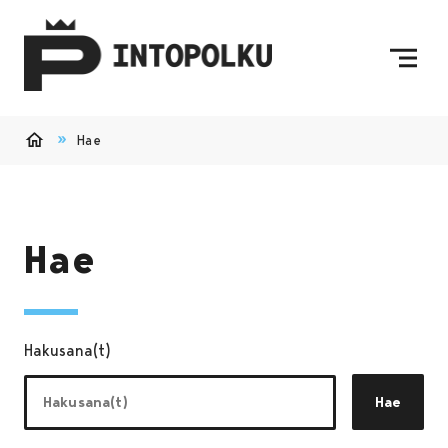
Siirry sisältöön
Etusivulle
Hae
Etusivu
Hae
Hakusana(t)
Hae