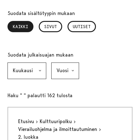
Suodata sisältötyypin mukaan
KAIKKI
, VALITTU
SIVUT
UUTISET
Suodata julkaisuajan mukaan
Kuukausi, valinta lähettää lomakkeen
Vuosi, valinta lähettää lomakkeen
Haku " " palautti 162 tulosta
Etusivu
Kulttuuripolku
Vierailuohjelma ja ilmoittautuminen
2. luokka