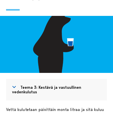
Avaa valikko
Sulje valikko
Teema 3: Kestävä ja vastuullinen
vedenkulutus
Vettä kulutetaan päivittäin monta litraa ja sitä kuluu