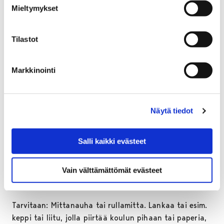
Mieltymykset
Viivojen piirtämisen jälkeen pohditaan, miksi eri
Tilastot
oppilaiden viivat ovat eripituisia ja miten veden
kulutusta voisi vähentää.
Markkinointi
Esimerkkejä vedenkulutuksesta:
Näytä tiedot
Salli kaikki evästeet
Vain välttämättömät evästeet
Tarvitaan: Mittanauha tai rullamitta. Lankaa tai esim.
keppi tai liitu, jolla piirtää koulun pihaan tai paperia,