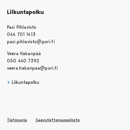
Liikuntapolku
Pasi Pihlavisto
044 701 1413
pasi.pihlavisto@pori.fi
Veera Hakanpää
050 440 7392
veera.hakanpaa@pori.fi
Liikuntapolku
Avautuu uudessa välilehdessä
Tietosuoja
Saavutettavuusseloste