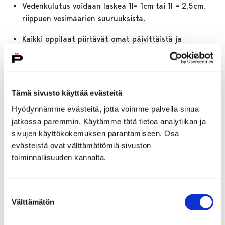
Vedenkulutus voidaan laskea 1l= 1cm tai 1l = 2,5cm,
riippuen vesimäärien suuruuksista.
Kaikki oppilaat piirtävät omat päivittäistä ja
viikoittaista vedenkulutusta kuvaavat viivansa esim.
koulun pihaan vierekkäin. Kulutusta voidaan kuvata
myös langan pituudella tai tekemällä kulutusta
kuvaavia vesikortteja kuten kuvassa.
Tämä sivusto käyttää evästeitä
Hyödynnämme evästeitä, jotta voimme palvella sinua
jatkossa paremmin. Käytämme tätä tietoa analytiikan ja
sivujen käyttökokemuksen parantamiseen. Osa
evästeistä ovat välttämättömiä sivuston
toiminnallisuuden kannalta.
Suostumuksen
Välttämätön
valinta