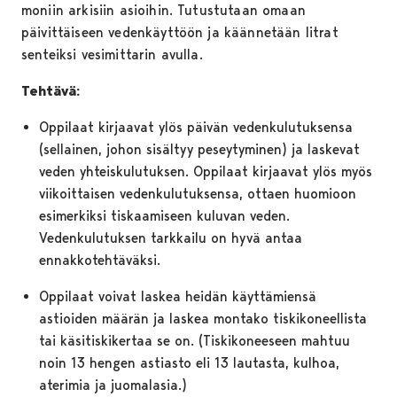
moniin arkisiin asioihin. Tutustutaan omaan
päivittäiseen vedenkäyttöön ja käännetään litrat
senteiksi vesimittarin avulla.
Tehtävä:
Oppilaat kirjaavat ylös päivän vedenkulutuksensa
(sellainen, johon sisältyy peseytyminen) ja laskevat
veden yhteiskulutuksen. Oppilaat kirjaavat ylös myös
viikoittaisen vedenkulutuksensa, ottaen huomioon
esimerkiksi tiskaamiseen kuluvan veden.
Vedenkulutuksen tarkkailu on hyvä antaa
ennakkotehtäväksi.
Oppilaat voivat laskea heidän käyttämiensä
astioiden määrän ja laskea montako tiskikoneellista
tai käsitiskikertaa se on. (Tiskikoneeseen mahtuu
noin 13 hengen astiasto eli 13 lautasta, kulhoa,
aterimia ja juomalasia.)