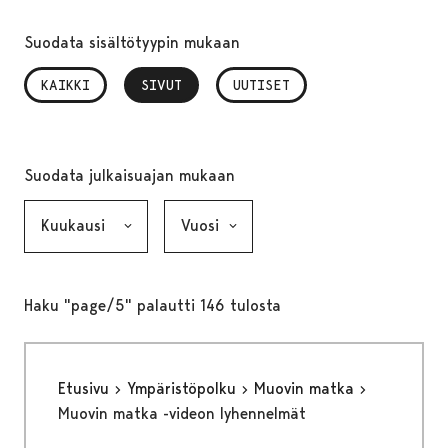
Suodata sisältötyypin mukaan
KAIKKI
SIVUT
, VALITTU
UUTISET
Suodata julkaisuajan mukaan
Kuukausi, valinta lähettää lomakkeen
Vuosi, valinta lähettää lomakkeen
Haku "page/5" palautti 146 tulosta
Etusivu
Ympäristöpolku
Muovin matka
Muovin matka -videon lyhennelmät