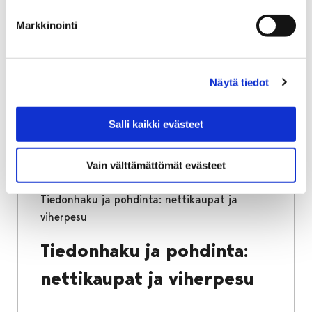
Vierailuja ja yhteistyötä,
Markkinointi
harjoittelua ja kesätyötä
Näytä tiedot
Salli kaikki evästeet
Etusivu
Ympäristöpolku
Kestävä ja vastuullinen kuluttaminen
Vain välttämättömät evästeet
Teema 7: Vaatteet vastuullisesti
Tiedonhaku ja pohdinta: nettikaupat ja
viherpesu
Tiedonhaku ja pohdinta:
nettikaupat ja viherpesu