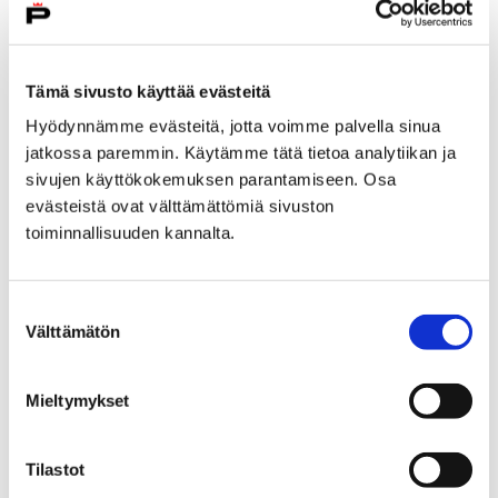
Etusivu
Ympäristöpolku
Kestävä ja vastuullinen kuluttaminen
Teema 6: Kierrätys
Tämä sivusto käyttää evästeitä
Kysy ammattilaiselta: Lajitteluapurien
kouluvierailut
Hyödynnämme evästeitä, jotta voimme palvella sinua
jatkossa paremmin. Käytämme tätä tietoa analytiikan ja
Kysy ammattilaiselta:
sivujen käyttökokemuksen parantamiseen. Osa
evästeistä ovat välttämättömiä sivuston
Lajitteluapurien
toiminnallisuuden kannalta.
kouluvierailut
Suostumuksen
Välttämätön
valinta
Mieltymykset
Etusivu
Työelämäpolku
Vierailuja ja yhteistyötä, harjoittelua ja
Tilastot
kesätyötä