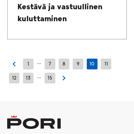
Kestävä ja vastuullinen
kuluttaminen
…
1
7
8
9
10
11
Previous page
…
12
13
15
Next page